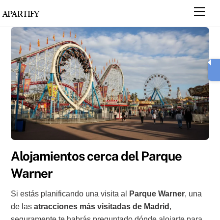
Skip
Men
APARTIFY
to
content
Alojamientos cerca del Parque
Warner
Si estás planificando una visita al
Parque Warner
, una
de las
atracciones más visitadas de Madrid
,
seguramente te habrás preguntado dónde alojarte para